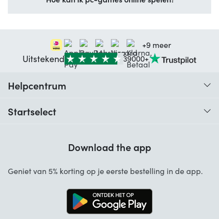
+9 meer
Uitstekend
39000+
Helpcentrum
Traceer je bestelling
Startselect
Hulp bij codes
Klantbeoordelingen
Garantie
Download the app
Over ons
Annuleren en retourneren
Startselect App
Geniet van 5% korting op je eerste bestelling in de app.
Contact
Werken bij Startselect
Blog