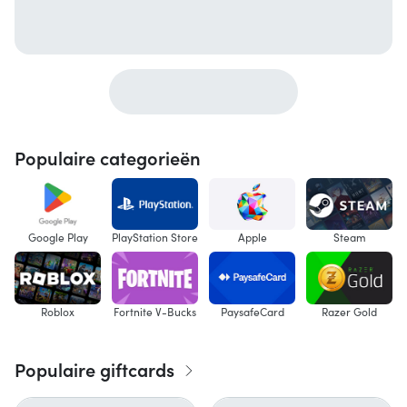
Populaire categorieën
Google Play
PlayStation Store
Apple
Steam
Roblox
Fortnite V-Bucks
PaysafeCard
Razer Gold
Populaire giftcards