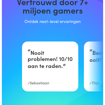
Vertrouwd door 7+
miljoen gamers
Ontdek next-level ervaringen
Nooit
Best
problemen! 10/10
ooit!
aan te raden.
Sebastiaan
Thijs