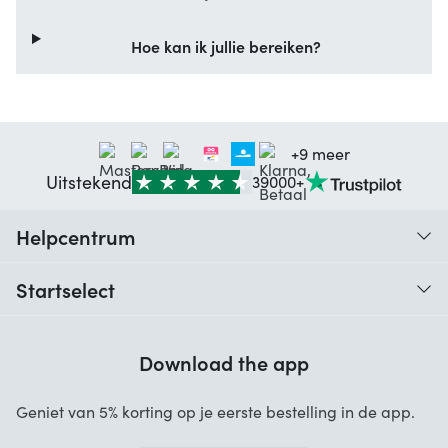
Hoe kan ik jullie bereiken?
+9 meer
Uitstekend
39000+
Helpcentrum
Traceer je bestelling
Startselect
Hulp bij codes
Klantbeoordelingen
Garantie
Download the app
Over ons
Annuleren en retourneren
Startselect App
Geniet van 5% korting op je eerste bestelling in de app.
Contact
Werken bij Startselect