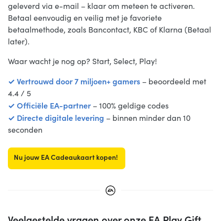
geleverd via e-mail – klaar om meteen te activeren.
Betaal eenvoudig en veilig met je favoriete
betaalmethode, zoals Bancontact, KBC of Klarna (Betaal
later).
Waar wacht je nog op? Start, Select, Play!
✓ Vertrouwd door 7 miljoen+ gamers
– beoordeeld met
4.4 / 5
✓ Officiële EA-partner
– 100% geldige codes
✓ Directe digitale levering
– binnen minder dan 10
seconden
Nu jouw EA Cadeaukaart kopen!
Veelgestelde vragen over onze EA Play Gift