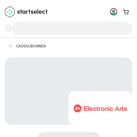
Ga na
CADEAUBONNEN