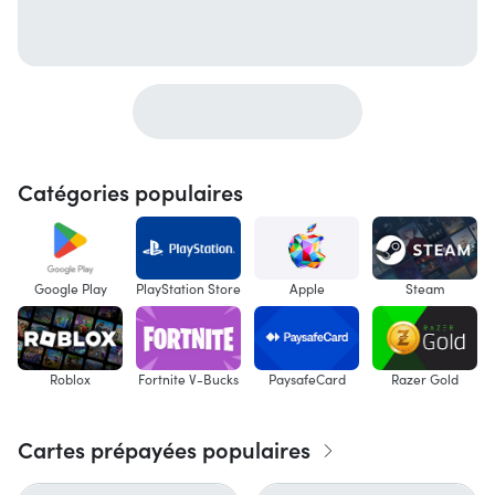
Catégories populaires
Google Play
PlayStation Store
Apple
Steam
Roblox
Fortnite V-Bucks
PaysafeCard
Razer Gold
Cartes prépayées populaires