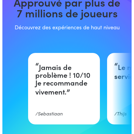
Approuvé par plus de
7 millions de joueurs
Découvrez des expériences de haut niveau
Jamais de
Le m
problème ! 10/10
servic
Je recommande
vivement.
Sebastiaan
Thijs