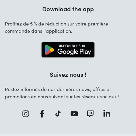
Garantie
Download the app
À Propos de nous
Annulation et retours
Startselect App
Profitez de 5 % de réduction sur votre première
Contact
commande dans l'application.
Emplois
Suivez nous !
Restez informés de nos dernières news, offres et
promotions en nous suivant sur les réseaux sociaux !