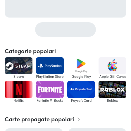
Categorie popolari
Steam
PlayStation Store
Google Play
Apple Gift Cards
Netflix
Fortnite V-Bucks
PaysafeCard
Roblox
Carte prepagate popolari