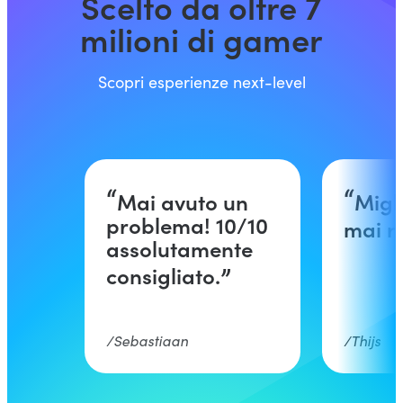
Scelto da oltre 7
milioni di gamer
Scopri esperienze next-level
Mai avuto un
Migli
problema! 10/10
mai r
assolutamente
consigliato.
Sebastiaan
Thijs