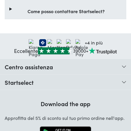
Come posso contattare Startselect?
+4 in più
Eccellente
39000+
Centro assistenza
Quando ricevo il mio ordine?
Startselect
Aiuto con i codici
Recensioni dei clienti
Garanzia
Download the app
Chi siamo
Cancellazione e restituzioni
Startselect App
Approfitta del 5% di sconto sul tuo primo ordine nell'app.
Contatta
Lavori