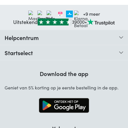
+9 meer
Uitstekend
39000+
Helpcentrum
Traceer je bestelling
Startselect
Hulp bij codes
Klantbeoordelingen
Garantie
Download the app
Over ons
Annuleren en retourneren
Startselect App
Geniet van 5% korting op je eerste bestelling in de app.
Contact
Werken bij Startselect