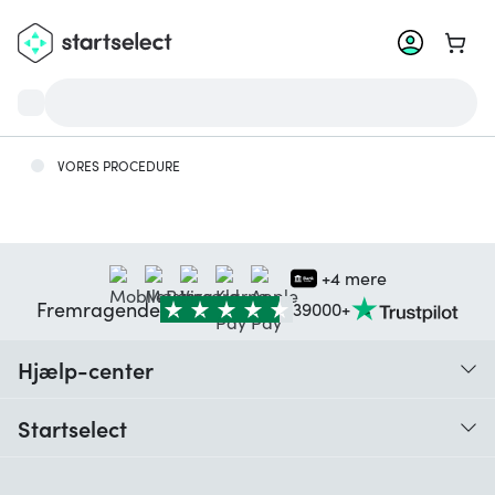
Gå til
VORES PROCEDURE
+4 mere
Fremragende
39000+
Hjælp-center
Hvad er en digital kode?
Startselect
Hvornår modtager jeg den digitale kode?
Brugeranmeldelser
Hvordan indløser jeg den digitale kode?