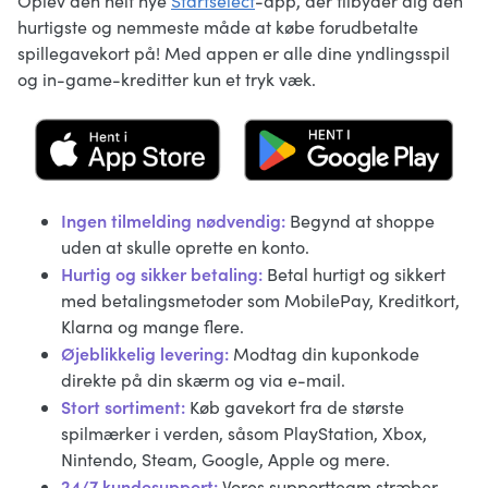
Oplev den helt nye
Startselect
-app, der tilbyder dig den
hurtigste og nemmeste måde at købe forudbetalte
spillegavekort på! Med appen er alle dine yndlingsspil
og in-game-kreditter kun et tryk væk.
Ingen tilmelding nødvendig:
Begynd at shoppe
uden at skulle oprette en konto.
Hurtig og sikker betaling:
Betal hurtigt og sikkert
med betalingsmetoder som MobilePay, Kreditkort,
Klarna og mange flere.
Øjeblikkelig levering:
Modtag din kuponkode
direkte på din skærm og via e-mail.
Stort sortiment:
Køb gavekort fra de største
spilmærker i verden, såsom PlayStation, Xbox,
Nintendo, Steam, Google, Apple og mere.
24/7 kundesupport:
Vores supportteam stræber