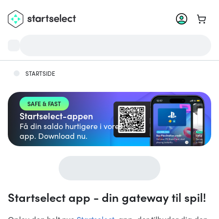
Gå til
STARTSIDE
SAFE & FAST
Startselect-appen
Få din saldo hurtigere i vores
app. Download nu.
Startselect app - din gateway til spil!