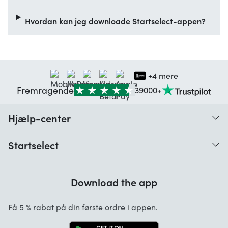
Hvordan kan jeg downloade Startselect-appen?
+4 mere
Fremragende
39000+
Hjælp-center
Hvad er en digital kode?
Startselect
Hvornår modtager jeg den digitale kode?
Brugeranmeldelser
Hvordan indløser jeg den digitale kode?
Download the app
Om os
Hvilke betalingsmetoder kan anvendes?
Startselect App
Få 5 % rabat på din første ordre i appen.
FAQ overview
Jobs