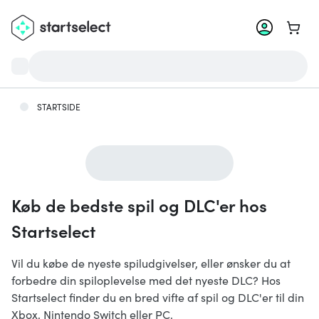
Gå til
STARTSIDE
Køb de bedste spil og DLC'er hos
Startselect
Vil du købe de nyeste spiludgivelser, eller ønsker du at
forbedre din spiloplevelse med det nyeste DLC? Hos
Startselect finder du en bred vifte af spil og DLC'er til din
Xbox, Nintendo Switch eller PC.