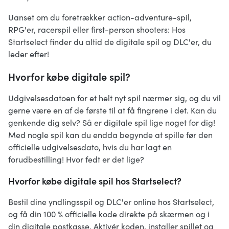
Uanset om du foretrækker action-adventure-spil,
RPG'er, racerspil eller first-person shooters: Hos
Startselect finder du altid de digitale spil og DLC'er, du
leder efter!
Hvorfor købe digitale spil?
Udgivelsesdatoen for et helt nyt spil nærmer sig, og du vil
gerne være en af de første til at få fingrene i det. Kan du
genkende dig selv? Så er digitale spil lige noget for dig!
Med nogle spil kan du endda begynde at spille før den
officielle udgivelsesdato, hvis du har lagt en
forudbestilling! Hvor fedt er det lige?
Hvorfor købe digitale spil hos Startselect?
Bestil dine yndlingsspil og DLC'er online hos Startselect,
og få din 100 % officielle kode direkte på skærmen og i
din digitale postkasse. Aktivér koden, installer spillet og