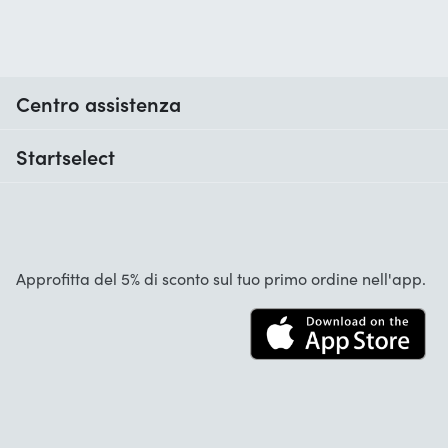
Centro assistenza
Quando ricevo il mio ordine?
Startselect
Aiuto con i codici
Recensioni dei clienti
Garanzia
Chi siamo
Cancellazione e restituzioni
Startselect App
Approfitta del 5% di sconto sul tuo primo ordine nell'app.
Contatta
Lavori