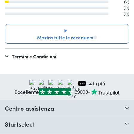
(2)
(0)
(0)
Mostra tutte le recensioni
Termini e Condizioni
+4 in più
Eccellente
39000+
Centro assistenza
Quando ricevo il mio ordine?
Startselect
Aiuto con i codici
Recensioni dei clienti