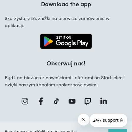
Download the app
O nas
Anulowanie i zwroty
Startselect App
Skorzystaj z 5% zniżki na pierwsze zamówienie w
Kontakt
aplikacji.
Oferty pracy
Obserwuj nas!
Bądź na bieżąco z nowościami i ofertami na Startselect
dzięki naszym kanałom społecznościowym!
Regulamin usługi
Polityka prywatności