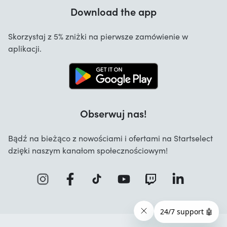
Gwarancja
Download the app
O nas
Anulowanie i zwroty
Startselect App
Skorzystaj z 5% zniżki na pierwsze zamówienie w
Kontakt
aplikacji.
Oferty pracy
Obserwuj nas!
Bądź na bieżąco z nowościami i ofertami na Startselect
dzięki naszym kanałom społecznościowym!