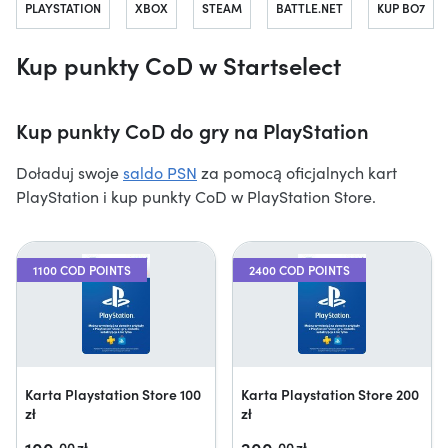
PLAYSTATION
XBOX
STEAM
BATTLE.NET
KUP BO7
Kup punkty CoD w Startselect
Kup punkty CoD do gry na PlayStation
Doładuj swoje
saldo PSN
za pomocą oficjalnych kart
PlayStation i kup punkty CoD w PlayStation Store.
1100 COD POINTS
2400 COD POINTS
Karta Playstation Store 100
Karta Playstation Store 200
zł
zł
00
zł
00
zł