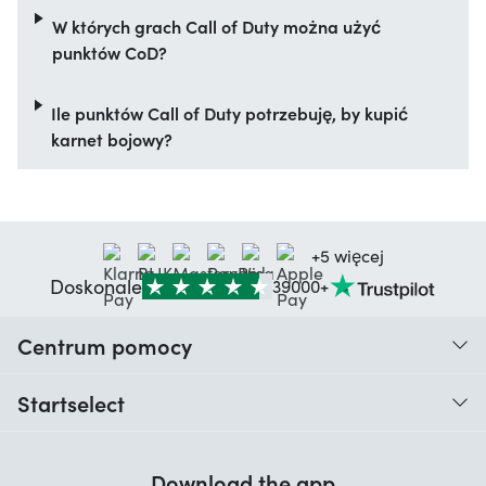
W których grach Call of Duty można użyć
punktów CoD?
Ile punktów Call of Duty potrzebuję, by kupić
karnet bojowy?
+5 więcej
Doskonale
39000+
Centrum pomocy
Kiedy otrzymam moje zamówienie?
Startselect
Pomoc z kodami
Opinie klientów
Gwarancja
Download the app
O nas