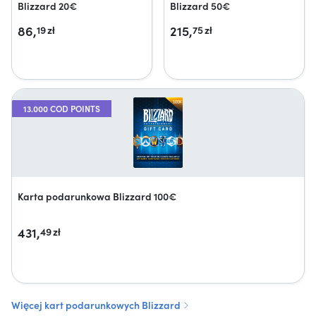
Blizzard 20€
Blizzard 50€
86,
215,
19
zł
75
zł
13.000 COD POINTS
Karta podarunkowa Blizzard 100€
431,
49
zł
Więcej kart podarunkowych Blizzard