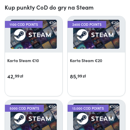
Kup punkty CoD do gry na Steam
1100 COD POINTS
2400 COD POINTS
Karta Steam €10
Karta Steam €20
42,
85,
99
zł
99
zł
5000 COD POINTS
13.000 COD POINTS