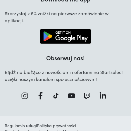
Anulowanie i zwroty
Startselect App
Skorzystaj z 5% zniżki na pierwsze zamówienie w
Kontakt
aplikacji.
Oferty pracy
Obserwuj nas!
Bądź na bieżąco z nowościami i ofertami na Startselect
dzięki naszym kanałom społecznościowym!
Regulamin usługi
Polityka prywatności