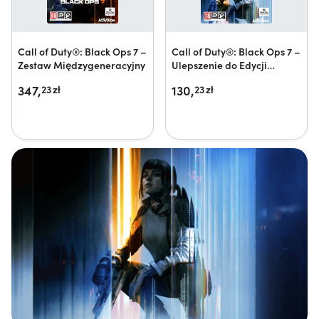
Call of Duty®: Black Ops 7 –
Call of Duty®: Black Ops 7 –
Zestaw Międzygeneracyjny
Ulepszenie do Edycji
Skarbca
347,
130,
23
zł
23
zł