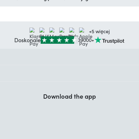
+5 więcej
Doskonale
39000+
Download the app