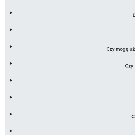
Czy mogę uży
Czy 
C