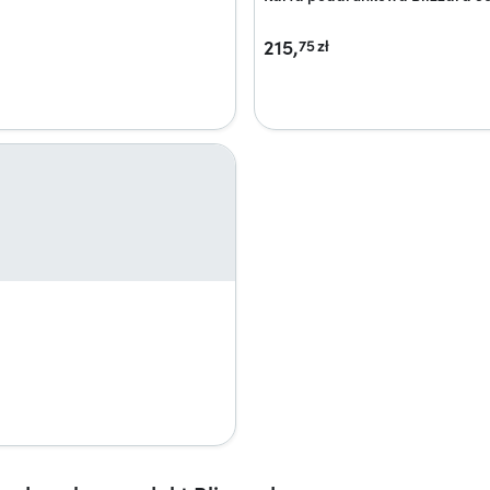
215,
75
zł