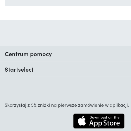
Centrum pomocy
Kiedy otrzymam moje zamówienie?
Startselect
Pomoc z kodami
Opinie klientów
Gwarancja
O nas
Anulowanie i zwroty
Startselect App
Skorzystaj z 5% zniżki na pierwsze zamówienie w aplikacji.
Kontakt
Oferty pracy