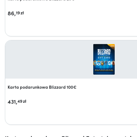
86,
19
zł
Karta podarunkowa Blizzard 100€
431,
49
zł