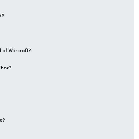
d?
d of Warcraft?
Xbox?
ie?