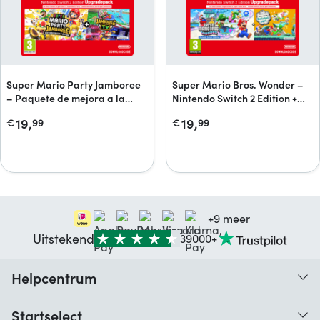
Super Mario Party Jamboree
Super Mario Bros. Wonder –
– Paquete de mejora a la
Nintendo Switch 2 Edition +
versión Nintendo Switch 2
Samen naar het
19,
19,
€
99
€
99
Edition + Jamboree TV +
Bellabelpark-upgradepack
Jamboree TV
+9 meer
Uitstekend
39000+
Helpcentrum
Traceer je bestelling
Startselect