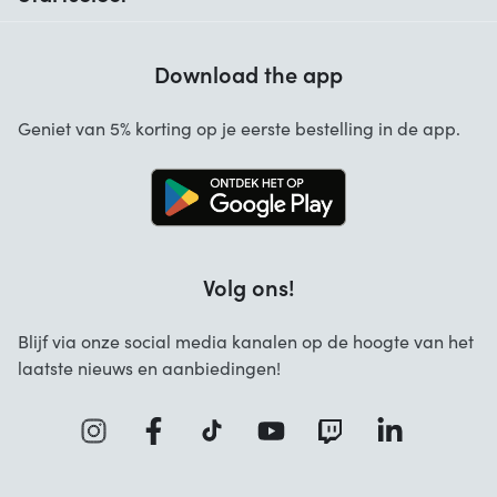
Hulp bij codes
Klantbeoordelingen
Garantie
Download the app
Over ons
Annuleren en retourneren
Startselect App
Geniet van 5% korting op je eerste bestelling in de app.
Contact
Werken bij Startselect
Blog
Brand Info
Volg ons!
FAQ
Zakelijke Oplossingen
Blijf via onze social media kanalen op de hoogte van het
laatste nieuws en aanbiedingen!