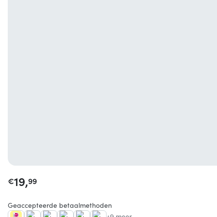
19,
€
99
Geaccepteerde betaalmethoden
+9 meer