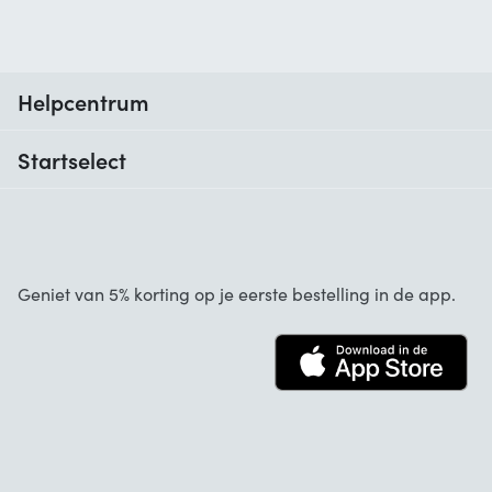
Helpcentrum
Traceer je bestelling
Startselect
Hulp bij codes
Klantbeoordelingen
Garantie
Over ons
Annuleren en retourneren
Startselect App
Geniet van 5% korting op je eerste bestelling in de app.
Contact
Werken bij Startselect
Blog
Brand Info
FAQ