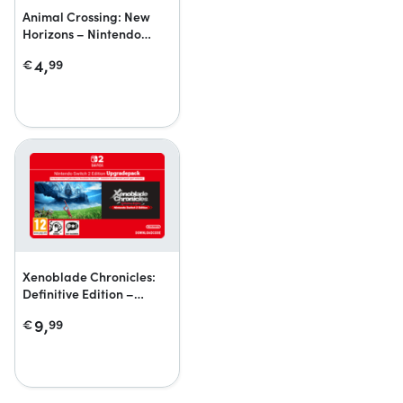
Animal Crossing: New
Horizons – Nintendo
Switch 2 Edition-
4,
€
99
upgradepack
Xenoblade Chronicles:
Definitive Edition –
Nintendo Switch 2
9,
€
99
Edition-upgradepack