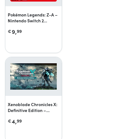
Pokémon Legends: Z-A –
Nintendo Switch 2
Edition-upgradepack
9,
€
99
Xenoblade Chronicles X:
Definitive Edition –
Nintendo Switch 2
4,
€
99
Edition-upgradepack