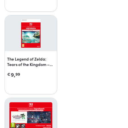
The Legend of Zelda:
Tears of the Kingdom –
Nintendo Switch 2
9,
€
99
Edition-upgradepack