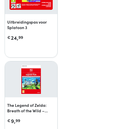
Uitbreidingspas voor
Splatoon 3
24,
€
99
The Legend of Zelda:
Breath of the Wild –
Nintendo Switch 2
9,
€
99
Edition-upgrade pack