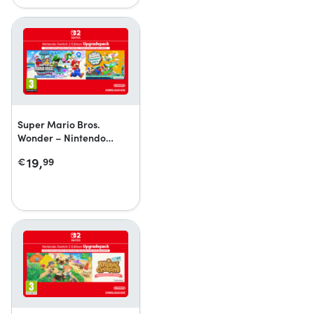
Super Mario Bros.
Wonder – Nintendo
Switch 2 Edition + Samen
19,
€
99
naar het Bellabelpark-
upgradepack