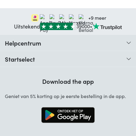
+9 meer
Uitstekend
39000+
Helpcentrum
Traceer je bestelling
Startselect
Hulp bij codes
Klantbeoordelingen
Garantie
Download the app
Over ons
Annuleren en retourneren
Startselect App
Geniet van 5% korting op je eerste bestelling in de app.
Contact
Werken bij Startselect
Blog
Brand Info