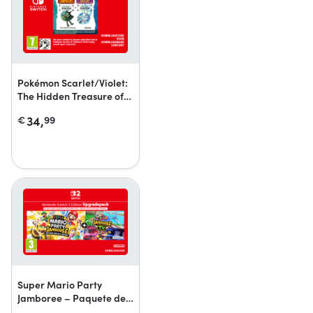
Pokémon Scarlet/Violet:
The Hidden Treasure of
Area Zero
34,
€
99
Super Mario Party
Jamboree – Paquete de
mejora a la versión