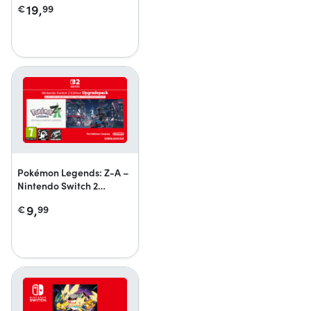
19,
€
99
Nintendo Switch 2 Edition
+ Jamboree TV +
Jamboree TV
Pokémon Legends: Z-A –
Nintendo Switch 2
Edition-upgradepack
9,
€
99