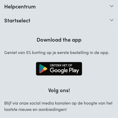
Helpcentrum
Traceer je bestelling
Startselect
Hulp bij codes
Klantbeoordelingen
Garantie
Download the app
Over ons
Annuleren en retourneren
Startselect App
Geniet van 5% korting op je eerste bestelling in de app.
Contact
Werken bij Startselect
Blog
Brand Info
Volg ons!
FAQ
Zakelijke Oplossingen
Blijf via onze social media kanalen op de hoogte van het
laatste nieuws en aanbiedingen!