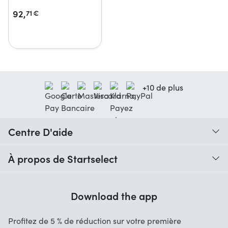
92,
71
€
+10 de plus
Centre D'aide
Quand vais-je recevoir ma commande ?
À propos de Startselect
Aide avec les codes
Avis clients
Garantie
Download the app
À propos de nous
Annulation et retours
Startselect App
Profitez de 5 % de réduction sur votre première