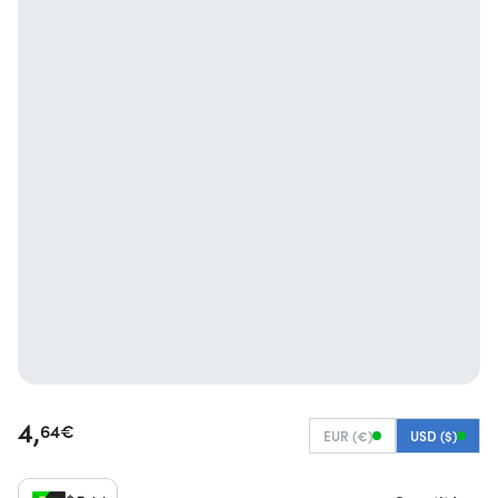
4,
64
€
EUR (€)
USD ($)