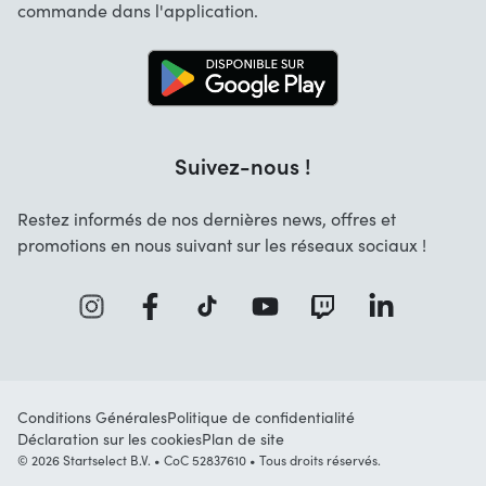
Contact
commande dans l'application.
Recrutement
Solutions d'entreprise
Blog
Info marques
Suivez-nous !
Restez informés de nos dernières news, offres et
promotions en nous suivant sur les réseaux sociaux !
Conditions Générales
Politique de confidentialité
Déclaration sur les cookies
Plan de site
© 2026 Startselect B.V. • CoC 52837610 • Tous droits réservés.