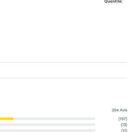
Quantité:
204 Avis
(157)
(13)
(11)