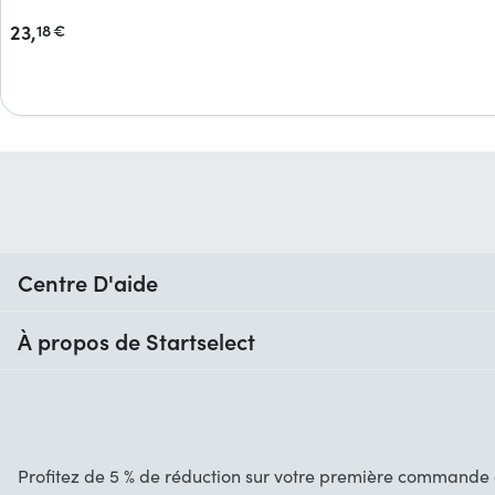
23,
18
€
Centre D'aide
Quand vais-je recevoir ma commande ?
À propos de Startselect
Aide avec les codes
Avis clients
Garantie
À propos de nous
Annulation et retours
Startselect App
Profitez de 5 % de réduction sur votre première commande d