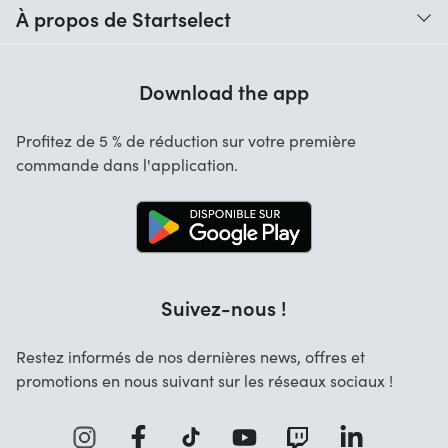
À propos de Startselect
Aide avec les codes
Avis clients
Garantie
Download the app
À propos de nous
Annulation et retours
Startselect App
Profitez de 5 % de réduction sur votre première
Contact
commande dans l'application.
Recrutement
Solutions d'entreprise
Blog
Info marques
Suivez-nous !
Restez informés de nos dernières news, offres et
promotions en nous suivant sur les réseaux sociaux !