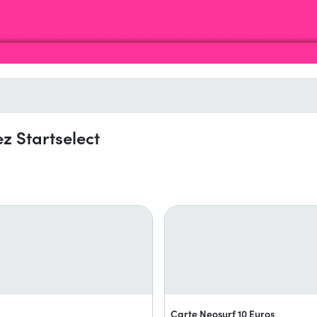
ez Startselect
Carte Neosurf 10 Euros