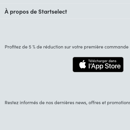
Quand vais-je recevoir ma commande ?
À propos de Startselect
Aide avec les codes
Avis clients
Garantie
À propos de nous
Annulation et retours
Startselect App
Profitez de 5 % de réduction sur votre première commande d
Contact
Recrutement
Solutions d'entreprise
Blog
Info marques
Restez informés de nos dernières news, offres et promotions