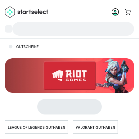
Zum W
GUTSCHEINE
Gehe zu ...
LEAGUE OF LEGENDS GUTHABEN
VALORANT GUTHABEN