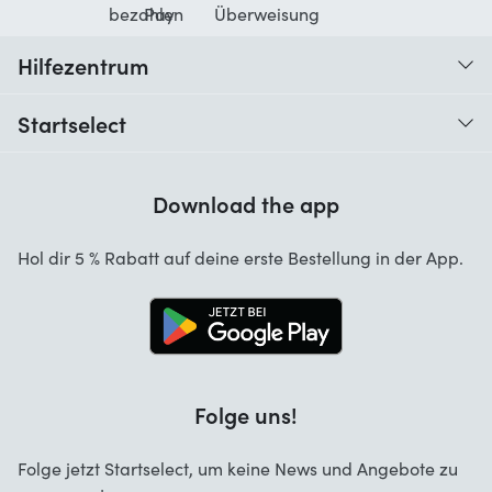
Hilfezentrum
Wann erhalte ich meine Bestellung?
Startselect
Hilfe mit Codes
Kundenrezensionen
Garantie
Download the app
Über uns
Stornierung und Rückgaben
Jobs
Hol dir 5 % Rabatt auf deine erste Bestellung in der App.
Kontakt
Business Lösungen
Blog
Brand Info
Folge uns!
Startselect App
Folge jetzt Startselect, um keine News und Angebote zu