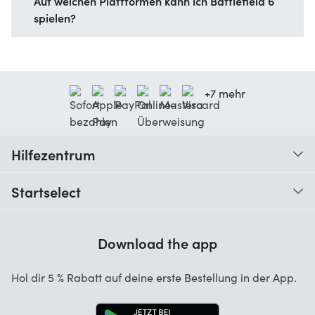
Auf welchen Plattformen kann ich Battlefield 6
spielen?
+7 mehr
Hilfezentrum
Wann erhalte ich meine Bestellung?
Startselect
Hilfe mit Codes
Kundenrezensionen
Garantie
Download the app
Über uns
Stornierung und Rückgaben
Jobs
Hol dir 5 % Rabatt auf deine erste Bestellung in der App.
Kontakt
Business Lösungen