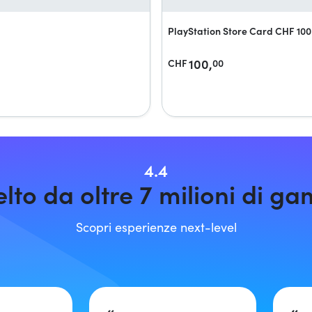
PlayStation Store Card CHF 100
100,
CHF
00
4.4
lto da oltre 7 milioni di g
Scopri esperienze next-level