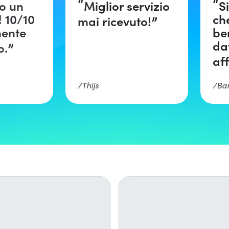
o un
Miglior servizio
S
 10/10
ch
mai ricevuto!
mente
be
da
o.
aff
Thijs
Ba