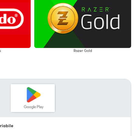
s
Razer Gold
riabile