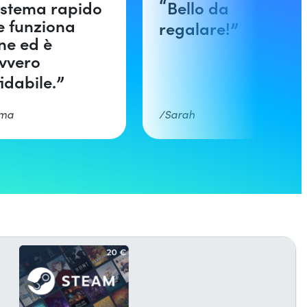
istema rapido
Bello da
e funziona
regalare!
ne ed è
vvero
idabile.
ma
Sarah