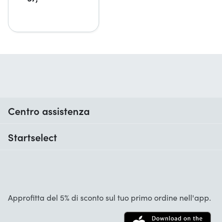
Centro assistenza
Quando ricevo il mio ordine?
Startselect
Aiuto con i codici
Recensioni dei clienti
Garanzia
Chi siamo
Cancellazione e restituzioni
Startselect App
Approfitta del 5% di sconto sul tuo primo ordine nell'app.
Contatta
Lavori