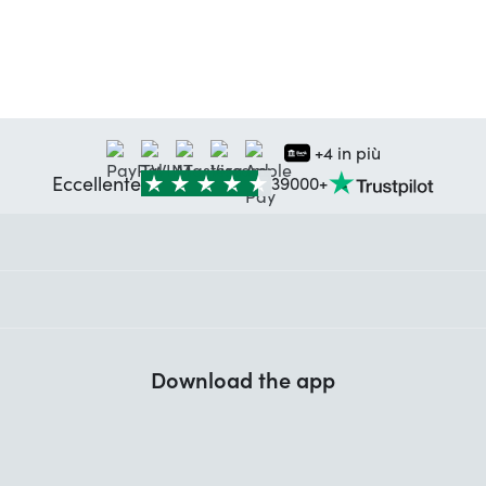
+4 in più
Eccellente
39000+
Download the app