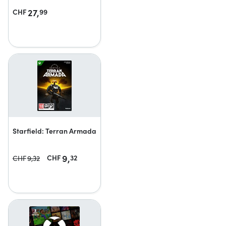
27,
CHF
99
Starfield: Terran Armada
9,
CHF
32
CHF
9,
32