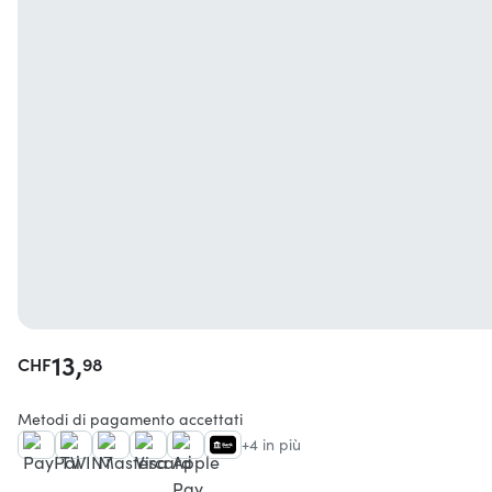
13,
CHF
98
Metodi di pagamento accettati
+4 in più