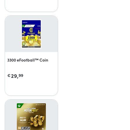
3300 eFootball™ Coin
29,
€
99