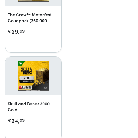
The Crew™ Motorfest
Goudpack (360.000
crewcredits)
29,
€
99
Skull and Bones 3000
Gold
24,
€
99