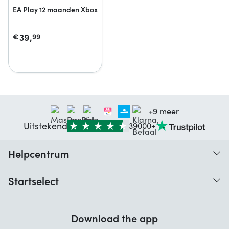
EA Play 12 maanden Xbox
39,
€
99
+9 meer
Uitstekend
39000+
Helpcentrum
Traceer je bestelling
Startselect
Hulp bij codes
Klantbeoordelingen
Garantie
Download the app
Over ons