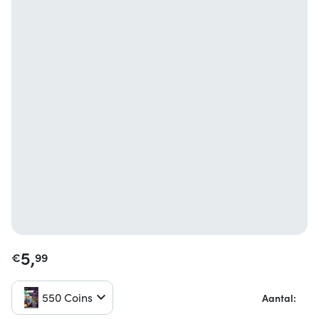
5,
€
99
550 Coins
Aantal: