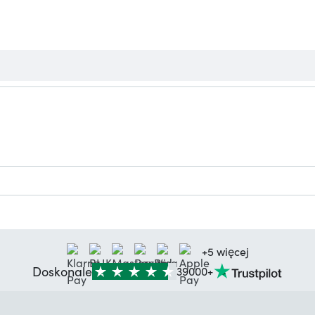
+5 więcej
Doskonale
39000+