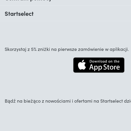
Kiedy otrzymam moje zamówienie?
Startselect
Pomoc z kodami
Opinie klientów
Gwarancja
O nas
Anulowanie i zwroty
Startselect App
Skorzystaj z 5% zniżki na pierwsze zamówienie w aplikacji.
Kontakt
Oferty pracy
Bądź na bieżąco z nowościami i ofertami na Startselect d