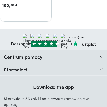
100,
00
zł
+5 więcej
Doskonale
39000+
Centrum pomocy
Kiedy otrzymam moje zamówienie?
Startselect
Pomoc z kodami
Opinie klientów
Gwarancja
Download the app
O nas
Anulowanie i zwroty
Startselect App
Skorzystaj z 5% zniżki na pierwsze zamówienie w
Kontakt
aplikacji.
Oferty pracy