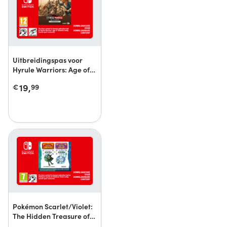
Uitbreidingspas voor
Hyrule Warriors: Age of
Calamity
19,
€
99
Pokémon Scarlet/Violet:
The Hidden Treasure of
Area Zero