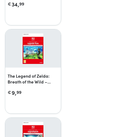
34,
€
99
The Legend of Zelda:
Breath of the Wild –
Nintendo Switch 2
9,
€
99
Edition-upgrade pack