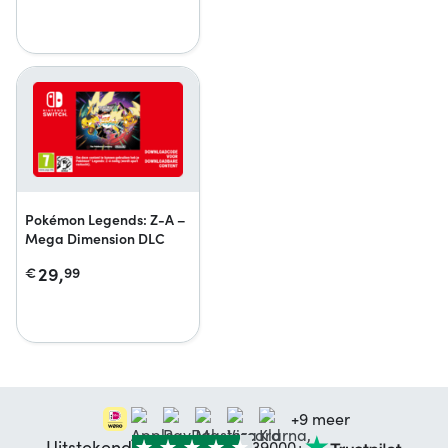
Pokémon Legends: Z-A –
Mega Dimension DLC
29,
€
99
+9 meer
Uitstekend
39000+