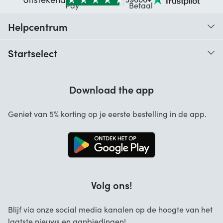
Helpcentrum
Traceer je bestelling
Startselect
Hulp bij codes
Klantbeoordelingen
Garantie
Download the app
Over ons
Annuleren en retourneren
Startselect App
Geniet van 5% korting op je eerste bestelling in de app.
Contact
Werken bij Startselect
Blog
Brand Info
Volg ons!
FAQ
Zakelijke Oplossingen
Blijf via onze social media kanalen op de hoogte van het
laatste nieuws en aanbiedingen!