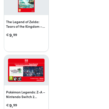
The Legend of Zelda:
Tears of the Kingdom –
Nintendo Switch 2
9,
€
99
Edition-upgradepack
Pokémon Legends: Z-A –
Nintendo Switch 2
Edition-upgradepack
9,
€
99