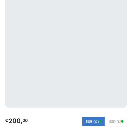
200,
€
00
EUR (€)
USD ($)