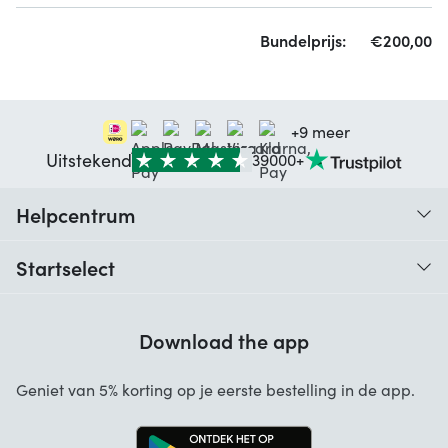
Bundelprijs:
€
200,
00
+9 meer
Uitstekend
39000+
Helpcentrum
Traceer je bestelling
Startselect
Hulp bij codes
Klantbeoordelingen
Garantie
Download the app
Over ons
Annuleren en retourneren
Startselect App
Geniet van 5% korting op je eerste bestelling in de app.
Contact
Werken bij Startselect