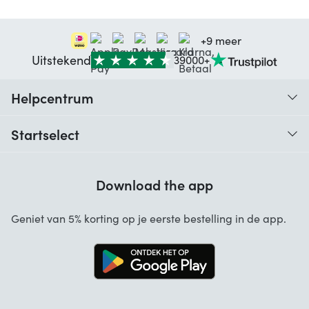
+9 meer
Uitstekend
39000+
Helpcentrum
Traceer je bestelling
Startselect
Hulp bij codes
Klantbeoordelingen
Garantie
Download the app
Over ons
Annuleren en retourneren
Startselect App
Geniet van 5% korting op je eerste bestelling in de app.
Contact
Werken bij Startselect
Blog
Brand Info