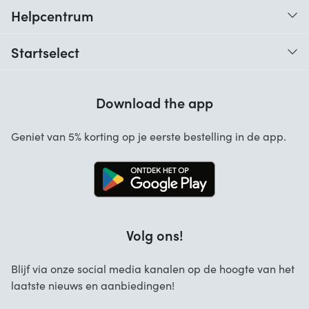
Helpcentrum
Traceer je bestelling
Startselect
Hulp bij codes
Klantbeoordelingen
Garantie
Download the app
Over ons
Annuleren en retourneren
Startselect App
Geniet van 5% korting op je eerste bestelling in de app.
Contact
Werken bij Startselect
Blog
Brand Info
Volg ons!
FAQ
Zakelijke Oplossingen
Blijf via onze social media kanalen op de hoogte van het
laatste nieuws en aanbiedingen!