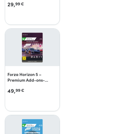
29,
99
€
Forza Horizon 5 –
Premium Add-ons-
Bundle
49,
99
€