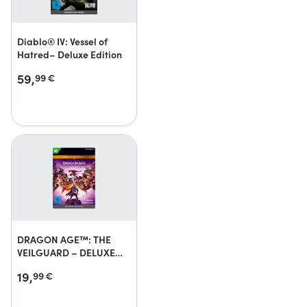
Diablo® IV: Vessel of
Hatred– Deluxe Edition
59,
99
€
DRAGON AGE™: THE
VEILGUARD – DELUXE
EDITION UPGRADE
19,
99
€