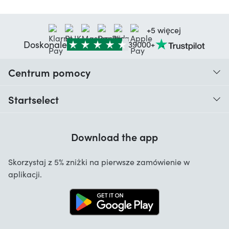
+5 więcej
Doskonale
39000+
Centrum pomocy
Kiedy otrzymam moje zamówienie?
Startselect
Pomoc z kodami
Opinie klientów
Gwarancja
Download the app
O nas
Anulowanie i zwroty
Startselect App
Skorzystaj z 5% zniżki na pierwsze zamówienie w
Kontakt
aplikacji.
Oferty pracy