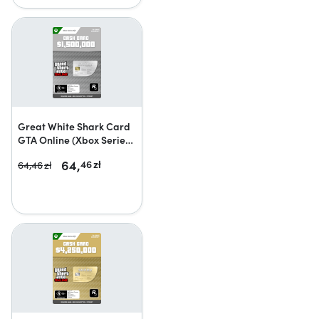
Great White Shark Card
GTA Online (Xbox Series
X|S)
64,
46
zł
64,
46
zł