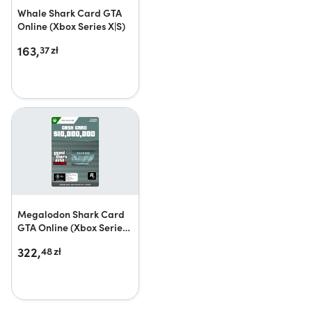
Whale Shark Card GTA
Online (Xbox Series X|S)
163,
37
zł
Megalodon Shark Card
GTA Online (Xbox Series
X|S)
322,
48
zł