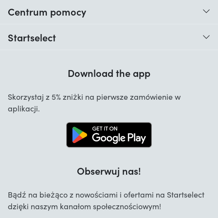
Centrum pomocy
Kiedy otrzymam moje zamówienie?
Startselect
Pomoc z kodami
Opinie klientów
Gwarancja
Download the app
O nas
Anulowanie i zwroty
Startselect App
Skorzystaj z 5% zniżki na pierwsze zamówienie w
Kontakt
aplikacji.
Oferty pracy
Obserwuj nas!
Bądź na bieżąco z nowościami i ofertami na Startselect
dzięki naszym kanałom społecznościowym!