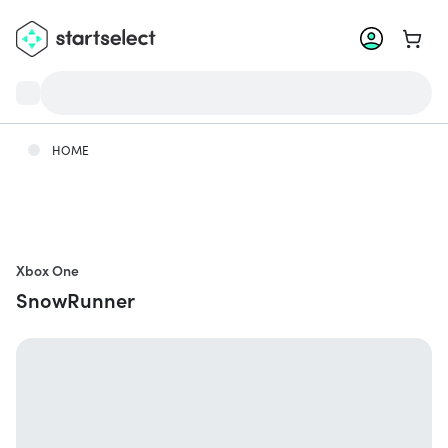
Ga na
HOME
Xbox One
SnowRunner