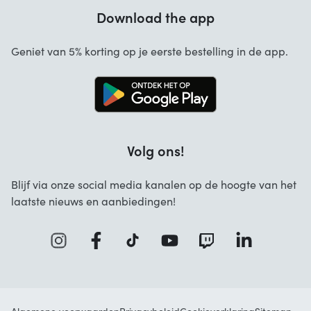
Garantie
Download the app
Over ons
Annuleren en retourneren
Startselect App
Geniet van 5% korting op je eerste bestelling in de app.
Contact
Werken bij Startselect
Blog
Brand Info
Volg ons!
FAQ
Zakelijke Oplossingen
Blijf via onze social media kanalen op de hoogte van het
laatste nieuws en aanbiedingen!