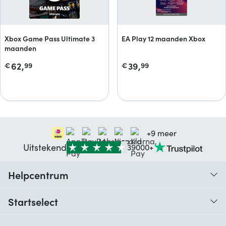
Xbox Game Pass Ultimate 3
EA Play 12 maanden Xbox
maanden
62,
39,
€
99
€
99
+9 meer
Uitstekend
39000+
Helpcentrum
Traceer je bestelling
Startselect
Hulp bij codes
Klantbeoordelingen