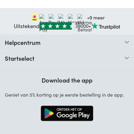
+9 meer
Uitstekend
39000+
Helpcentrum
Traceer je bestelling
Startselect
Hulp bij codes
Klantbeoordelingen
Garantie
Download the app
Over ons
Annuleren en retourneren
Startselect App
Geniet van 5% korting op je eerste bestelling in de app.
Contact
Werken bij Startselect
Blog
Brand Info