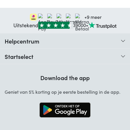
+9 meer
Uitstekend
39000+
Helpcentrum
Traceer je bestelling
Startselect
Hulp bij codes
Klantbeoordelingen
Garantie
Download the app
Over ons
Annuleren en retourneren
Startselect App
Geniet van 5% korting op je eerste bestelling in de app.
Contact
Werken bij Startselect
Blog
Brand Info