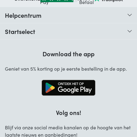
Helpcentrum
Traceer je bestelling
Startselect
Hulp bij codes
Klantbeoordelingen
Garantie
Download the app
Over ons
Annuleren en retourneren
Startselect App
Geniet van 5% korting op je eerste bestelling in de app.
Contact
Werken bij Startselect
Blog
Brand Info
Volg ons!
FAQ
Zakelijke Oplossingen
Blijf via onze social media kanalen op de hoogte van het
laatste nieuws en aanbiedingen!