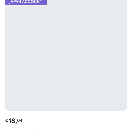
JAPAN ACCOUNT
18,
€
04