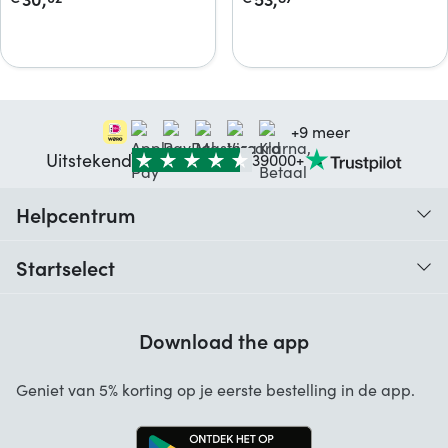
+9 meer
Uitstekend
39000+
Helpcentrum
Traceer je bestelling
Startselect
Hulp bij codes
Klantbeoordelingen
Garantie
Download the app
Over ons
Annuleren en retourneren
Startselect App
Geniet van 5% korting op je eerste bestelling in de app.
Contact
Werken bij Startselect