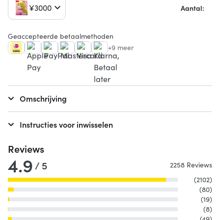
¥3000
Aantal:
Geaccepteerde betaalmethoden
+9 meer
Omschrijving
Instructies voor inwisselen
Reviews
4.9
/ 5
2258 Reviews
(2102)
(80)
(19)
(8)
(49)