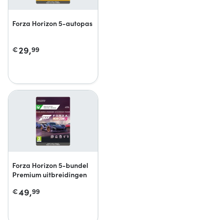
Forza Horizon 5-autopas
29,
€
99
Forza Horizon 5-bundel
Premium uitbreidingen
49,
€
99