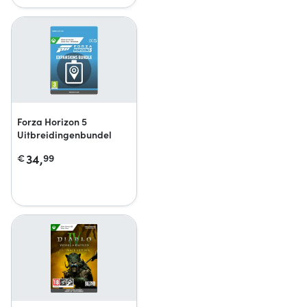
Forza Horizon 5
Uitbreidingenbundel
34,
€
99