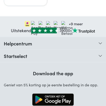
+9 meer
Uitstekend
39000+
Helpcentrum
Traceer je bestelling
Startselect
Hulp bij codes
Klantbeoordelingen
Garantie
Download the app
Over ons
Annuleren en retourneren
Startselect App
Geniet van 5% korting op je eerste bestelling in de app.
Contact
Werken bij Startselect
Blog