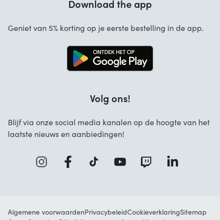
Download the app
Over ons
Annuleren en retourneren
Startselect App
Geniet van 5% korting op je eerste bestelling in de app.
Contact
Werken bij Startselect
Blog
Brand Info
Volg ons!
FAQ
Zakelijke Oplossingen
Blijf via onze social media kanalen op de hoogte van het
laatste nieuws en aanbiedingen!
Algemene voorwaarden
Privacybeleid
Cookieverklaring
Sitemap