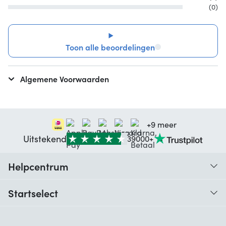
(0)
Toon alle beoordelingen
Algemene Voorwaarden
+9 meer
Uitstekend
39000+
Helpcentrum
Traceer je bestelling
Startselect
Hulp bij codes
Klantbeoordelingen
Garantie