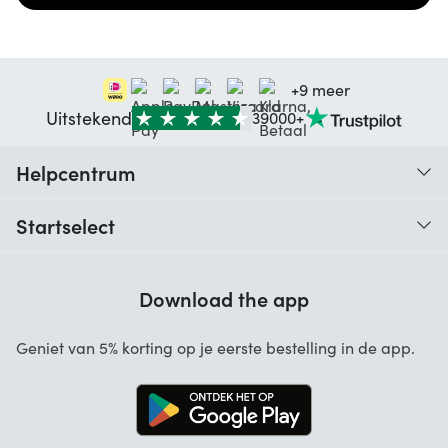
+9 meer
Uitstekend
39000+
Helpcentrum
Traceer je bestelling
Startselect
Hulp bij codes
Klantbeoordelingen
Garantie
Download the app
Over ons
Annuleren en retourneren
Startselect App
Geniet van 5% korting op je eerste bestelling in de app.
Contact
Werken bij Startselect
Blog