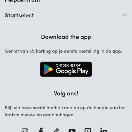
Traceer je bestelling
Startselect
Hulp bij codes
Klantbeoordelingen
Garantie
Download the app
Over ons
Annuleren en retourneren
Startselect App
Geniet van 5% korting op je eerste bestelling in de app.
Contact
Werken bij Startselect
Blog
Brand Info
Volg ons!
FAQ
Zakelijke Oplossingen
Blijf via onze social media kanalen op de hoogte van het
laatste nieuws en aanbiedingen!